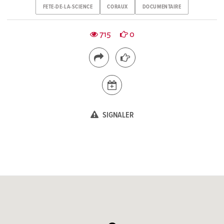
FETE-DE-LA-SCIENCE
CORAUX
DOCUMENTAIRE
715
0
SIGNALER