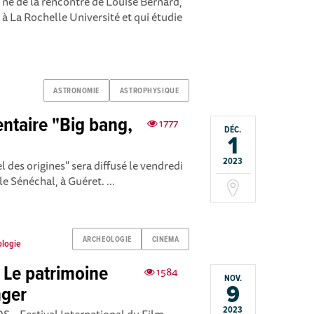
né de la rencontre de Louise Bernard,
à La Rochelle Université et qui étudie
ASTRONOMIE
ASTROPHYSIQUE
ntaire "Big bang,
1777
DÉC.
1
2023
 des origines" sera diffusé le vendredi
 Sénéchal, à Guéret. ...
ARCHEOLOGIE
CINEMA
ologie
 Le patrimoine
1584
NOV.
9
nger
2023