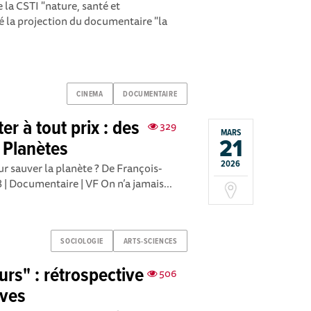
e la CSTI "nature, santé et
é la projection du documentaire "la
CINEMA
DOCUMENTAIRE
er à tout prix : des
329
MARS
21
 Planètes
2026
ur sauver la planète ? De François-
 | Documentaire | VF On n’a jamais...
SOCIOLOGIE
ARTS-SCIENCES
urs" : rétrospective
506
ives