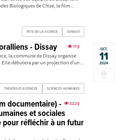
es Biologiques de Chizé, le film...
FETE-DE-LA-SCIENCE
CORAUX
coralliens - Dissay
719
OCT.
11
ience, la commune de Dissay organise
. Elle débutera par un projection d'un ...
2024
THEATRE-ET-SCIENCES
SCIENCES-HUMAINES
ilm documentaire) -
2223
umaines et sociales
 pour réfléchir à un futur