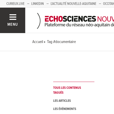
CURIEUX.LIVE
LINKEDIN
L'ACTUALITÉ NOUVELLE-AQUITAINE
OCCITAN
AUVERGNE
LOIRE
SAVOIE MONT BLANC
GRENOBLE
PACA
MENU
Accueil
Tag #documentaire
TOUS LES CONTENUS
TAGUÉS
LES ARTICLES
LES ÉVÉNEMENTS