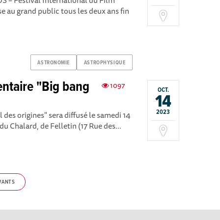
S – Festival International du Film
 au grand public tous les deux ans fin
ASTRONOMIE
ASTROPHYSIQUE
ntaire "Big bang
1097
OCT.
14
2023
 des origines" sera diffusé le samedi 14
du Chalard, de Felletin (17 Rue des...
VANTS