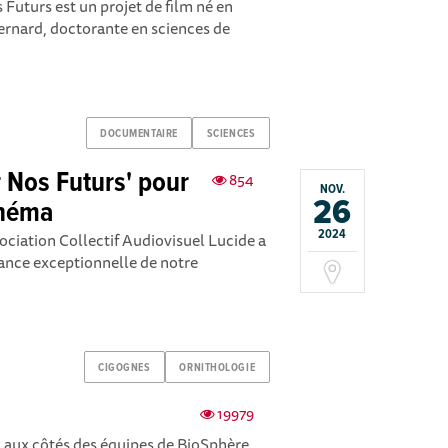
turs est un projet de film né en
ernard, doctorante en sciences de
DOCUMENTAIRE
SCIENCES
r Nos Futurs' pour
854
NOV.
26
inéma
2024
ciation Collectif Audiovisuel Lucide a
éance exceptionnelle de notre
CIGOGNES
ORNITHOLOGIE
19979
, aux côtés des équipes de BioSphère