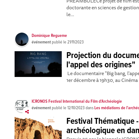
PRÉAMBULE Ce projet de film est 
doctorante en sciences de gestion 
le...
Dominique Regueme
événement
publié le
21/11/2023
Projection du docume
l'appel des origines"
Le documentaire "Big bang, l'appel
1er décembre à 19h30, au Cinéma le
ICRONOS Festival International du Film d'Archéologie
événement
publié le
12/10/2023
dans
Les médiations de l'arché
Festival Thématique -
archéologique en da