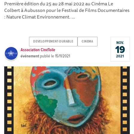
Première édition du 25 au 28 mai 2022 au Cinéma Le
Colbert à Aubusson pour le Festival de Films Documentaires
: Nature Climat Environnement. ...
DEVELOPPEMENT-DURABLE
CINEMA
NOV.
19
Association CinéToile
événement
publié le
15/11/2021
2021