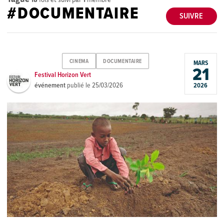
#DOCUMENTAIRE
SUIVRE
CINEMA
DOCUMENTAIRE
MARS
21
Festival Horizon Vert
événement
publié le
25/03/2026
2026