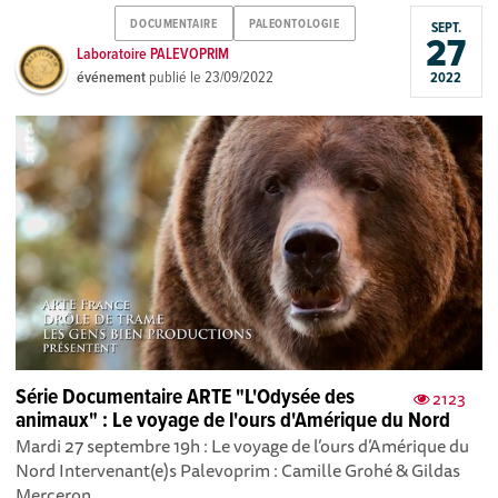
DOCUMENTAIRE
PALEONTOLOGIE
SEPT.
27
Laboratoire PALEVOPRIM
événement
publié le
23/09/2022
2022
Série Documentaire ARTE "L'Odysée des
2123
animaux" : Le voyage de l'ours d'Amérique du Nord
Mardi 27 septembre 19h : Le voyage de l’ours d’Amérique du
Nord Intervenant(e)s Palevoprim : Camille Grohé & Gildas
Merceron ...