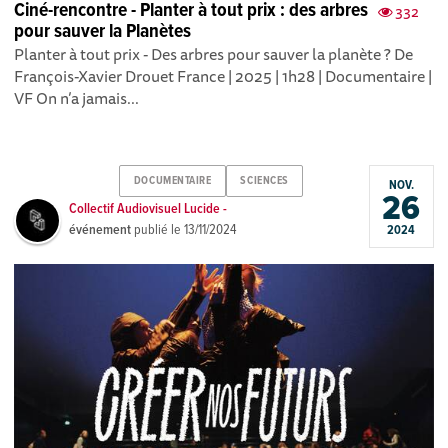
Ciné-rencontre - Planter à tout prix : des arbres
332
pour sauver la Planètes
Planter à tout prix - Des arbres pour sauver la planète ? De
François-Xavier Drouet France | 2025 | 1h28 | Documentaire |
VF On n’a jamais...
DOCUMENTAIRE
SCIENCES
NOV.
26
Collectif Audiovisuel Lucide -
événement
publié le
13/11/2024
2024