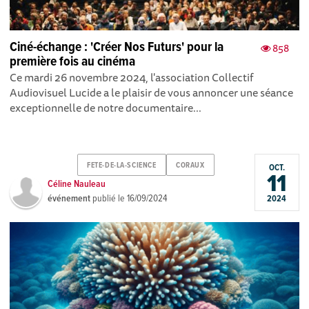
Ciné-échange : 'Créer Nos Futurs' pour la
858
première fois au cinéma
Ce mardi 26 novembre 2024, l'association Collectif
Audiovisuel Lucide a le plaisir de vous annoncer une séance
exceptionnelle de notre documentaire...
FETE-DE-LA-SCIENCE
CORAUX
OCT.
11
Céline Nauleau
événement
publié le
16/09/2024
2024