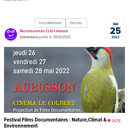
DOCUMENTAIRE
FESTIVAL
MAI
25
Recreasciences Ccsti Limousin
événement
publié le
28/03/2022
2022
Festival Films Documentaires : Nature,Climat &
2575
Environnement