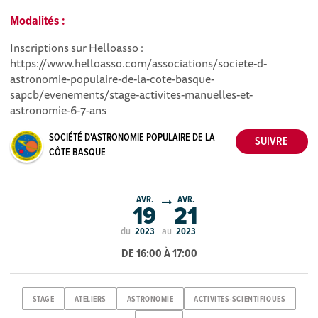
Modalités :
Inscriptions sur Helloasso :
https://www.helloasso.com/associations/societe-d-
astronomie-populaire-de-la-cote-basque-
sapcb/evenements/stage-activites-manuelles-et-
astronomie-6-7-ans
SOCIÉTÉ D'ASTRONOMIE POPULAIRE DE LA
CÔTE BASQUE
AVR.
AVR.
19
21
du
au
2023
2023
DE 16:00 À 17:00
STAGE
ATELIERS
ASTRONOMIE
ACTIVITES-SCIENTIFIQUES