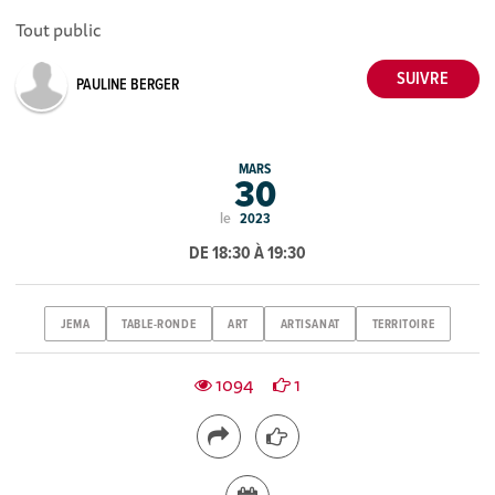
Tout public
PAULINE BERGER
MARS
30
le
2023
DE 18:30 À 19:30
JEMA
TABLE-RONDE
ART
ARTISANAT
TERRITOIRE
1094
1