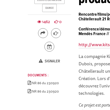
ECOUTE-EXPANSION
DANSE
Rencontre/films/
Châtellerault 21 R
1462
0
Conférence/démon
Mendès France // e
http://www.kit
La compagnie Ki
SIGNALER
Dubois, propose 
Châtellerault un 
DOCUMENTS :
Création. Lors d
NR 86 du 230920
découvrez l’univ
NR 86 du 230920
technologies.
Ce projet est por