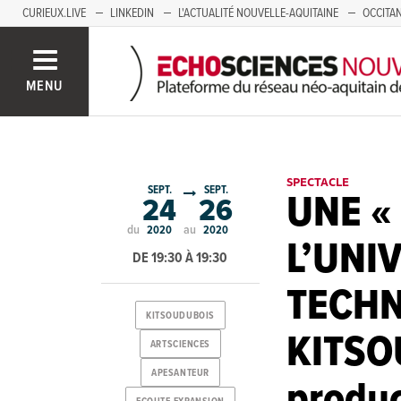
CURIEUX.LIVE
LINKEDIN
L'ACTUALITÉ NOUVELLE-AQUITAINE
OCCITAN
AUVERGNE
LOIRE
SAVOIE MONT BLANC
GRENOBLE
PACA
MENU
SPECTACLE
SEPT.
SEPT.
UNE «
24
26
du
au
2020
2020
L’UNI
DE 19:30 À 19:30
TECHN
KITSOUDUBOIS
KITSO
ARTSCIENCES
APESANTEUR
produc