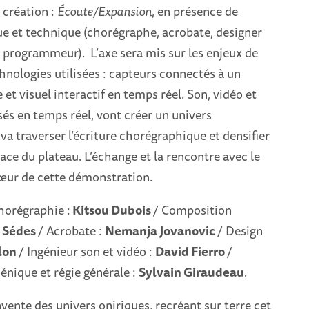
 création :
Écoute/Expansion
, en présence de
que et technique (chorégraphe, acrobate, designer
, programmeur). L’axe sera mis sur les enjeux de
hnologies utilisées : capteurs connectés à un
 et visuel interactif en temps réel. Son, vidéo et
és en temps réel, vont créer un univers
 va traverser l’écriture chorégraphique et densifier
pace du plateau. L’échange et la rencontre avec le
cœur de cette démonstration.
horégraphie :
Kitsou Dubois
/ Composition
 Sédes
/ Acrobate :
Nemanja Jovanovic
/ Design
lon
/ Ingénieur son et vidéo :
David Fierro
/
énique et régie générale :
Sylvain Giraudeau
.
vente des univers oniriques, recréant sur terre cet