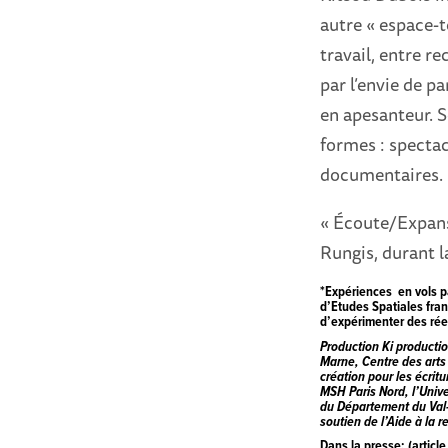
autre « espace-t
travail, entre r
par l’envie de p
en apesanteur. S
formes : spectacl
documentaires.
« Écoute/Expans
Rungis, durant 
*Expériences en vols p
d’Etudes Spatiales fran
d’expérimenter des rée
Production
Ki producti
Marne, Centre des arts 
création pour les écrit
MSH Paris Nord, l’Univ
du Département du Val
soutien de
l’Aide à la 
Dans la presse: (articl