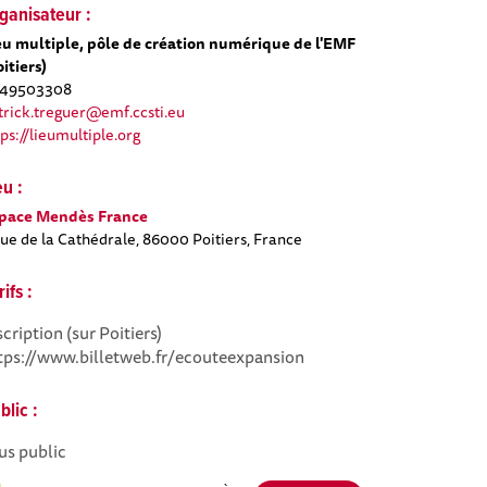
ganisateur :
eu multiple, pôle de création numérique de l'EMF
oitiers)
49503308
trick.treguer@emf.ccsti.eu
tps://lieumultiple.org
eu :
pace Mendès France
Rue de la Cathédrale, 86000 Poitiers, France
rifs :
scription (sur Poitiers)
tps://www.billetweb.fr/ecouteexpansion
blic :
us public