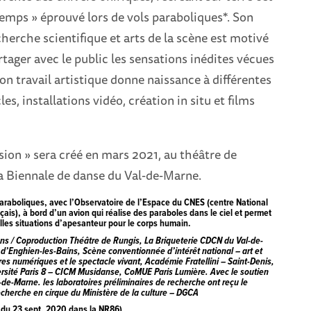
emps » éprouvé lors de vols paraboliques*. Son
echerche scientifique et arts de la scène est motivé
artager avec le public les sensations inédites vécues
on travail artistique donne naissance à différentes
es, installations vidéo, création in situ et films
ion » sera créé en mars 2021, au théâtre de
la Biennale de danse du Val-de-Marne.
araboliques, avec l’Observatoire de l’Espace du CNES (centre National
çais), à bord d’un avion qui réalise des paraboles dans le ciel et permet
lles situations d’apesanteur pour le corps humain.
ons
/ Coproduction
Théâtre de Rungis, La Briqueterie CDCN du Val-de-
d’Enghien-les-Bains, Scène conventionnée d’intérêt national – art et
ures numériques et le spectacle vivant, Académie Fratellini – Saint-Denis,
ersité Paris 8 – CICM Musidanse, CoMUE Paris Lumière
. Avec le soutien
-de-Marne.
les laboratoires préliminaires de recherche ont reçu le
recherche en cirque du Ministère de la culture – DGCA
e du 23 sept. 2020 dans la NR86)