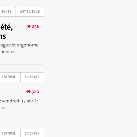
CIENCES
ART-SCIENCE
été,
256
ns
ologue et ergonome
ciences...
FESTIVAL
SCIENCES
320
vendredi 17 avril :
e...
FESTIVAL
SCIENCES