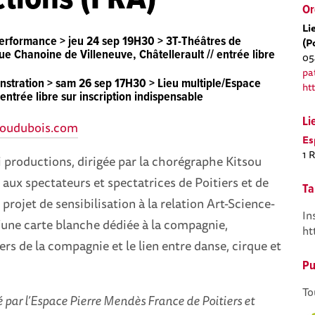
Or
Li
performance
>
jeu 24 sep 19H30
> 3T-Théâtres de
(P
ue Chanoine de Villeneuve, Châtellerault // entrée libre
05
pa
stration
>
sam 26 sep 17H30
> Lieu multiple/Espace
ht
ntrée libre sur inscription indispensable
Li
soudubois.com
Es
1 
 productions, dirigée par la chorégraphe Kitsou
aux spectateurs et spectatrices de Poitiers et de
Ta
projet de sensibilisation à la relation Art-Science-
In
’une carte blanche dédiée à la compagnie,
ht
ers de la compagnie et le lien entre danse, cirque et
Pu
To
té par l’Espace Pierre Mendès France de Poitiers et