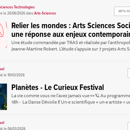
 Sciences Technologies
ARTS-S
ée le
26/06/2026
dans
Arts-Sciences
Relier les mondes : Arts Sciences Soci
une réponse aux enjeux contemporai
Une étude commandée par TRAS et réalisée par l’anthrop
Jeanne-Martine Robert. L'étude s'appuie sur 7 projets Arts S
val
ié le
10/03/2026
Planètes - Le Curieux Festival
La vie comme vous ne l’avez jamais vue 👀🪐 Au programme 
18h - La Danse Dévoile 💃 Un·e scientifique + un·e artiste = un
val
ié le
06/03/2026