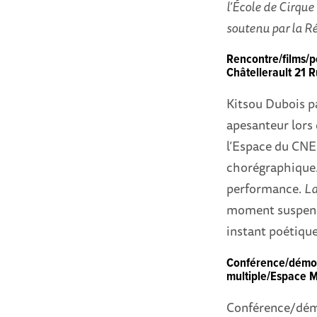
l’École de Cirque 
soutenu par la R
Rencontre/films/
Châtellerault 21 R
Kitsou Dubois pa
apesanteur lors 
l’Espace du CNES
chorégraphique.
performance.
La
moment suspendu
instant poétique
Conférence/démon
multiple/Espace M
Conférence/démo