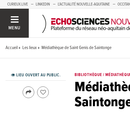
CURIEUX.LIVE
LINKEDIN
L'ACTUALITÉ NOUVELLE-AQUITAINE
OCCITAN
AUVERGNE
LOIRE
SAVOIE MONT BLANC
GRENOBLE
PACA
MENU
Accueil
Les lieux
Médiathèque de Saint Genis de Saintonge
BIBLIOTHÈQUE / MÉDIATHÈQU
LIEU OUVERT AU PUBLIC.
Médiathèq
Saintong