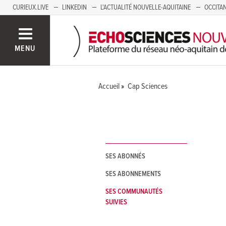
CURIEUX.LIVE
LINKEDIN
L'ACTUALITÉ NOUVELLE-AQUITAINE
OCCITAN
AUVERGNE
LOIRE
SAVOIE MONT BLANC
GRENOBLE
PACA
MENU
Accueil
Cap Sciences
SES ABONNÉS
SES ABONNEMENTS
SES COMMUNAUTÉS
SUIVIES