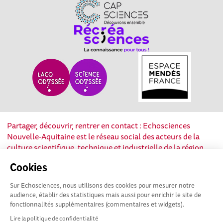
Partager, découvrir, rentrer en contact : Echosciences
Nouvelle-Aquitaine est le réseau social des acteurs de la
culture scientifique, technique et industrielle de la région.
Cookies
Mentions légales
|
Politique de confidentialité
|
CGU
|
Ligne éditoriale
Sur Echosciences, nous utilisons des cookies pour mesurer notre
audience, établir des statistiques mais aussi pour enrichir le site de
fonctionnalités supplémentaires (commentaires et widgets).
Lire la politique de confidentialité