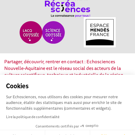
Partager, découvrir, rentrer en contact : Echosciences
Nouvelle-Aquitaine est le réseau social des acteurs de la
culture scientifique, technique et industrielle de la région.
Cookies
Mentions légales
|
Politique de confidentialité
|
CGU
Sur Echosciences, nous utilisons des cookies pour mesurer notre
|
Ligne éditoriale
audience, établir des statistiques mais aussi pour enrichir le site de
fonctionnalités supplémentaires (commentaires et widgets).
Lire la politique de confidentialité
Consentements certifiés par