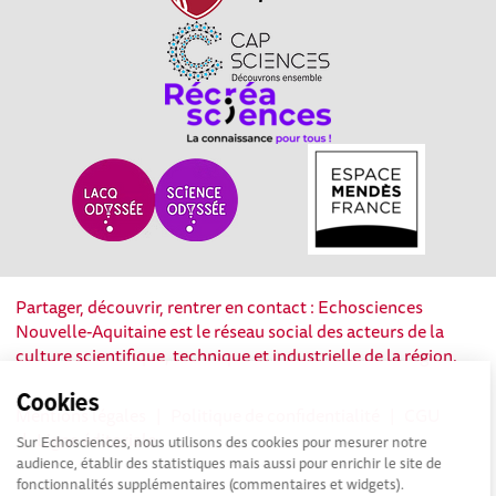
Partager, découvrir, rentrer en contact : Echosciences
Nouvelle-Aquitaine est le réseau social des acteurs de la
culture scientifique, technique et industrielle de la région.
Cookies
Mentions légales
|
Politique de confidentialité
|
CGU
|
Ligne éditoriale
Sur Echosciences, nous utilisons des cookies pour mesurer notre
audience, établir des statistiques mais aussi pour enrichir le site de
fonctionnalités supplémentaires (commentaires et widgets).