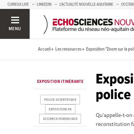
CURIEUX.LIVE
LINKEDIN
L'ACTUALITÉ NOUVELLE-AQUITAINE
OCCITAN
AUVERGNE
LOIRE
SAVOIE MONT BLANC
GRENOBLE
PACA
MENU
Accueil
Les ressources
Exposiiton "Zoom sur la poli
Exposi
EXPOSITION ITINÉRANTE
police
POLICE-SCIENTIFIQUE
EXPOSITION-PA
Qu'appelle-t-on
SCCIENCE-FORENSIQUE
reconstitution fa