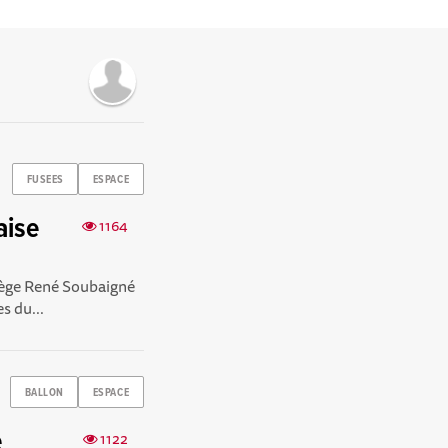
FUSEES
ESPACE
aise
1164
lège René Soubaigné
s du...
BALLON
ESPACE
e
1122