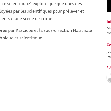
ice scientifique" explore quelque unes des
yées par les scientifiques pour prélever et
ments d'une scène de crime.
In
Mo
rée par Kasciopé et la sous-direction Nationale
mé
hnique et scientifique.
Co
ju
05
PU