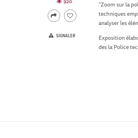
920
"Zoom sur la pol
techniques emplo
analyser les élé
SIGNALER
Exposition élabo
des la Police tec