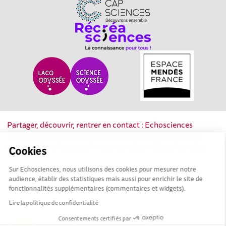
Partager, découvrir, rentrer en contact : Echosciences
Nouvelle-Aquitaine est le réseau social des acteurs de la
culture scientifique, technique et industrielle de la région.
Cookies
Sur Echosciences, nous utilisons des cookies pour mesurer notre
Mentions légales
|
Politique de confidentialité
|
CGU
audience, établir des statistiques mais aussi pour enrichir le site de
|
Ligne éditoriale
fonctionnalités supplémentaires (commentaires et widgets).
Lire la politique de confidentialité
Consentements certifiés par