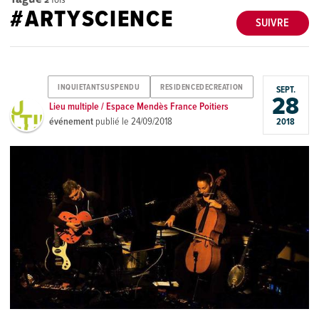
#ARTYSCIENCE
SUIVRE
INQUIETANTSUSPENDU
RESIDENCEDECREATION
SEPT.
28
Lieu multiple / Espace Mendès France Poitiers
événement
publié le
24/09/2018
2018