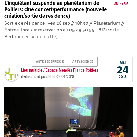
L'inquiétant suspendu au planétarium de
2166
Poitiers: ciné concert/performance (nouvelle
création/sortie de résidence)
Sortie de résidence : ven 28 sep // 18h30 // Planétarium //
Entrée libre sur réservation au 05 49 50 55 08 Pascale
Berthomier : violoncelle,...
ARTICLEDEPRESSE
ARTYSCIENCE
MAI
24
Lieu multiple / Espace Mendès France Poitiers
événement
publié le
02/06/2018
2018