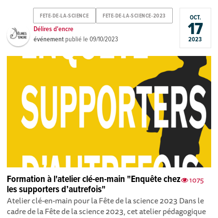
FETE-DE-LA-SCIENCE
FETE-DE-LA-SCIENCE-2023
OCT.
17
Délires d'encre
événement
publié le
09/10/2023
2023
Formation à l'atelier clé-en-main "Enquête chez
1075
les supporters d’autrefois"
Atelier clé-en-main pour la Fête de la science 2023 Dans le
cadre de la Fête de la science 2023 , cet atelier pédagogique