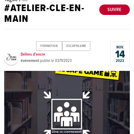
#ATELIER-CLE-EN-
SUIVRE
MAIN
FORMATION
ESCAPEGAME
NOV.
14
Délires d'encre
événement
publié le
03/11/2023
2023