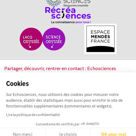
Partager, découvrir, rentrer en contact : Echosciences
Nouvelle-Aquitaine est le réseau social des acteurs de la
culture scientifique, technique et industrielle de la région.
Cookies
Sur Echosciences, nous utilisons des cookies pour mesurer notre
Mentions légales
|
Politique de confidentialité
|
CGU
audience, établir des statistiques mais aussi pour enrichir le site de
|
Ligne éditoriale
fonctionnalités supplémentaires (commentaires et widgets).
Lire la politique de confidentialité
Consentements certifiés par
Non merci
Je choisis
OK pour moi