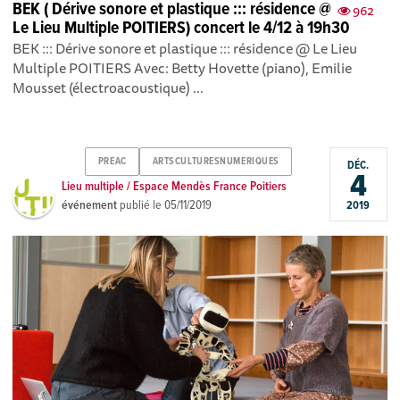
BEK ( Dérive sonore et plastique ::: résidence @
962
Le Lieu Multiple POITIERS) concert le 4/12 à 19h30
BEK ::: Dérive sonore et plastique ::: résidence @ Le Lieu
Multiple POITIERS Avec: Betty Hovette (piano), Emilie
Mousset (électroacoustique) ...
PREAC
ARTSCULTURESNUMERIQUES
DÉC.
4
Lieu multiple / Espace Mendès France Poitiers
événement
publié le
05/11/2019
2019