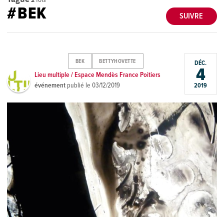
#BEK
SUIVRE
BEK
BETTYHOVETTE
DÉC.
4
Lieu multiple / Espace Mendès France Poitiers
événement
publié le
03/12/2019
2019