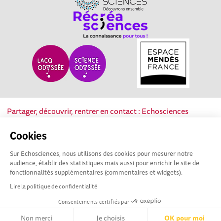
Partager, découvrir, rentrer en contact : Echosciences
Nouvelle-Aquitaine est le réseau social des acteurs de la
culture scientifique, technique et industrielle de la région.
Cookies
Sur Echosciences, nous utilisons des cookies pour mesurer notre
Mentions légales
|
Politique de confidentialité
|
CGU
audience, établir des statistiques mais aussi pour enrichir le site de
|
Ligne éditoriale
fonctionnalités supplémentaires (commentaires et widgets).
Lire la politique de confidentialité
Consentements certifiés par
Non merci
Je choisis
OK pour moi