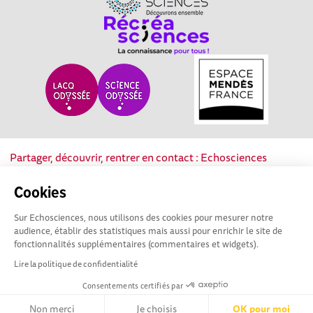
Partager, découvrir, rentrer en contact : Echosciences
Nouvelle-Aquitaine est le réseau social des acteurs de la
culture scientifique, technique et industrielle de la région.
Cookies
Sur Echosciences, nous utilisons des cookies pour mesurer notre
Mentions légales
|
Politique de confidentialité
|
CGU
audience, établir des statistiques mais aussi pour enrichir le site de
|
Ligne éditoriale
fonctionnalités supplémentaires (commentaires et widgets).
Lire la politique de confidentialité
Consentements certifiés par
Non merci
Je choisis
OK pour moi