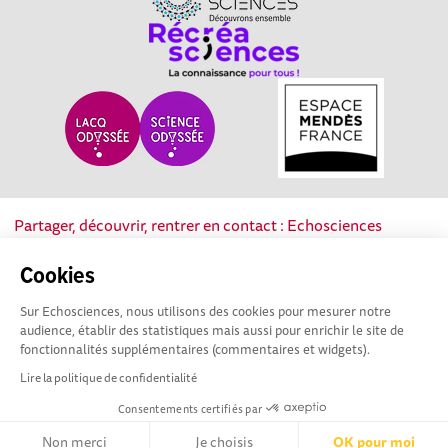
Partager, découvrir, rentrer en contact : Echosciences
Nouvelle-Aquitaine est le réseau social des acteurs de la
culture scientifique, technique et industrielle de la région.
Cookies
Sur Echosciences, nous utilisons des cookies pour mesurer notre
Mentions légales
|
Politique de confidentialité
|
CGU
audience, établir des statistiques mais aussi pour enrichir le site de
|
Ligne éditoriale
fonctionnalités supplémentaires (commentaires et widgets).
Lire la politique de confidentialité
Consentements certifiés par
Non merci
Je choisis
OK pour moi