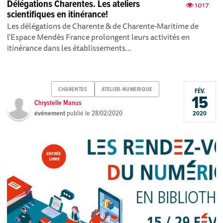
Délégations Charentes. Les ateliers
1017
scientifiques en itinérance!
Les délégations de Charente & de Charente-Maritime de
l'Espace Mendès France prolongent leurs activités en
itinérance dans les établissements...
CHARENTES
ATELIER-NUMERIQUE
FÉV.
15
Chrystelle Manus
événement
publié le
28/02/2020
2020