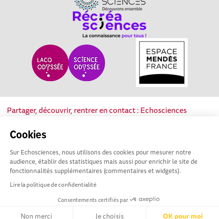
Partager, découvrir, rentrer en contact : Echosciences
Nouvelle-Aquitaine est le réseau social des acteurs de la
culture scientifique, technique et industrielle de la région.
Cookies
Sur Echosciences, nous utilisons des cookies pour mesurer notre
Mentions légales
|
Politique de confidentialité
|
CGU
audience, établir des statistiques mais aussi pour enrichir le site de
|
Ligne éditoriale
fonctionnalités supplémentaires (commentaires et widgets).
Lire la politique de confidentialité
Consentements certifiés par
Non merci
Je choisis
OK pour moi