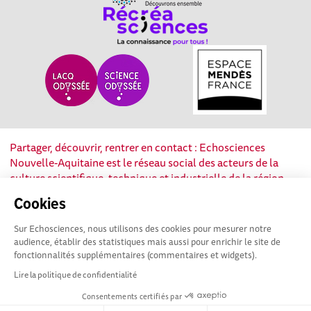
Partager, découvrir, rentrer en contact : Echosciences
Nouvelle-Aquitaine est le réseau social des acteurs de la
culture scientifique, technique et industrielle de la région.
Cookies
Mentions légales
|
Politique de confidentialité
|
CGU
|
Sur Echosciences, nous utilisons des cookies pour mesurer notre
Ligne éditoriale
audience, établir des statistiques mais aussi pour enrichir le site de
fonctionnalités supplémentaires (commentaires et widgets).
Lire la politique de confidentialité
Consentements certifiés par