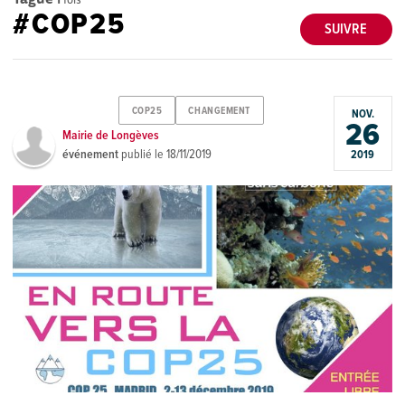
#COP25
SUIVRE
COP25
CHANGEMENT
NOV.
26
Mairie de Longèves
événement
publié le
18/11/2019
2019