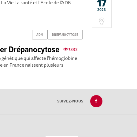
17
La Vie La santé et l'Ecole de l'ADN
2023
ADN
DREPANOCYTOSE
lier Drépanocytose
1332
 génétique qui affecte l'hémoglobine
e en France naissent plusieurs
SUIVEZ-NOUS