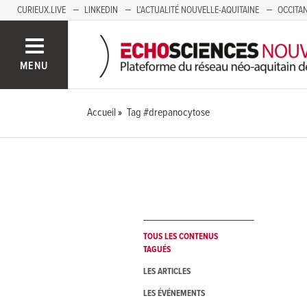
CURIEUX.LIVE
LINKEDIN
L'ACTUALITÉ NOUVELLE-AQUITAINE
OCCITAN
AUVERGNE
LOIRE
SAVOIE MONT BLANC
GRENOBLE
PACA
MENU
Accueil
Tag #drepanocytose
TOUS LES CONTENUS
TAGUÉS
LES ARTICLES
LES ÉVÉNEMENTS