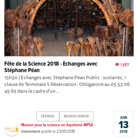
Fête de la Science 2018 - Echanges avec
1387
Stéphane Péan
15h30 | Echanges avec Stéphane Péan Public : scolaires, 1
classe de Terminale S Réservation : Obligatoire au 05 53 06
45 65 dans le cadre d'un...
CERVEAU
NEUROSCIENCES
JUIN
13
Maison pour la science en Aquitaine MPSA
événement
publié le
23/05/2018
2018