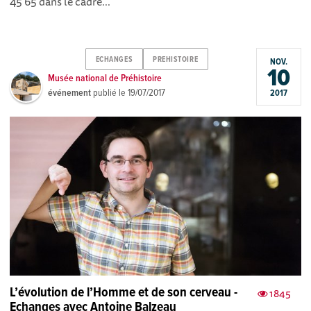
45 65 dans le cadre...
ECHANGES
PREHISTOIRE
NOV.
10
Musée national de Préhistoire
événement
publié le
19/07/2017
2017
L’évolution de l’Homme et de son cerveau -
1845
Echanges avec Antoine Balzeau