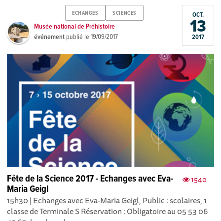
ECHANGES
SCIENCES
OCT.
13
Musée national de Préhistoire
événement
publié le
19/09/2017
2017
Fête de la Science 2017 - Echanges avec Eva-
1540
Maria Geigl
15h30 | Echanges avec Eva-Maria Geigl, Public : scolaires, 1
classe de Terminale S Réservation : Obligatoire au 05 53 06