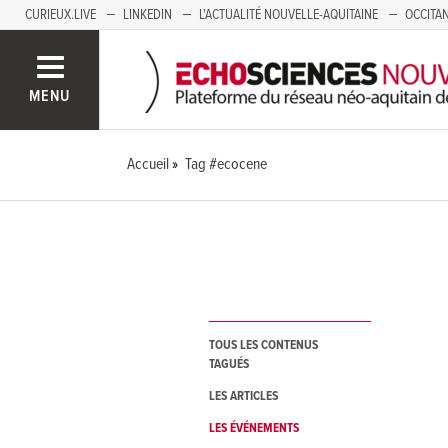
CURIEUX.LIVE
LINKEDIN
L'ACTUALITÉ NOUVELLE-AQUITAINE
OCCITAN
AUVERGNE
LOIRE
SAVOIE MONT BLANC
GRENOBLE
PACA
MENU
Accueil
Tag #ecocene
TOUS LES CONTENUS
TAGUÉS
LES ARTICLES
LES ÉVÉNEMENTS