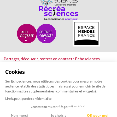
Partager, découvrir, rentrer en contact : Echosciences
Nouvelle-Aquitaine est le réseau social des acteurs de la
culture scientifique, technique et industrielle de la région.
Cookies
Sur Echosciences, nous utilisons des cookies pour mesurer notre
Mentions légales
|
Politique de confidentialité
|
CGU
audience, établir des statistiques mais aussi pour enrichir le site de
|
Ligne éditoriale
fonctionnalités supplémentaires (commentaires et widgets).
Lire la politique de confidentialité
Consentements certifiés par
Non merci
Je choisis
OK pour moi