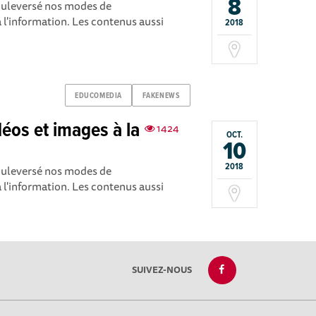
8
bouleversé nos modes de
l'information. Les contenus aussi
2018
EDUCOMEDIA
FAKENEWS
idéos et images à la
1424
OCT.
10
2018
bouleversé nos modes de
l'information. Les contenus aussi
SUIVEZ-NOUS