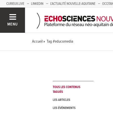
CURIEUX.LIVE
LINKEDIN
L'ACTUALITÉ NOUVELLE-AQUITAINE
OCCITAN
AUVERGNE
LOIRE
SAVOIE MONT BLANC
GRENOBLE
PACA
MENU
Accueil
Tag #educomedia
TOUS LES CONTENUS
TAGUÉS
LES ARTICLES
LES ÉVÉNEMENTS