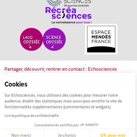
Partager, découvrir, rentrer en contact : Echosciences
Nouvelle-Aquitaine est le réseau social des acteurs de la
culture scientifique, technique et industrielle de la région.
Cookies
Sur Echosciences, nous utilisons des cookies pour mesurer notre
Mentions légales
|
Politique de confidentialité
|
CGU
audience, établir des statistiques mais aussi pour enrichir le site de
|
Ligne éditoriale
fonctionnalités supplémentaires (commentaires et widgets).
Lire la politique de confidentialité
Consentements certifiés par
Non merci
Je choisis
OK pour moi