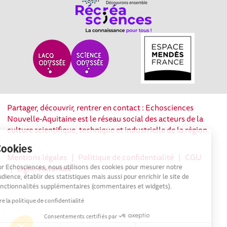
Partager, découvrir, rentrer en contact : Echosciences
Nouvelle-Aquitaine est le réseau social des acteurs de la
culture scientifique, technique et industrielle de la région.
Cookies
Mentions légales
|
Politique de confidentialité
|
CGU
|
Sur Echosciences, nous utilisons des cookies pour mesurer notre
Ligne éditoriale
audience, établir des statistiques mais aussi pour enrichir le site de
fonctionnalités supplémentaires (commentaires et widgets).
Lire la politique de confidentialité
Consentements certifiés par