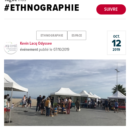
#ETHNOGRAPHIE
SUIVRE
ETHNOGRAPHIE
ESPACE
OCT.
12
Kevin Lacq Odyssee
événement
publié le
07/10/2019
2019