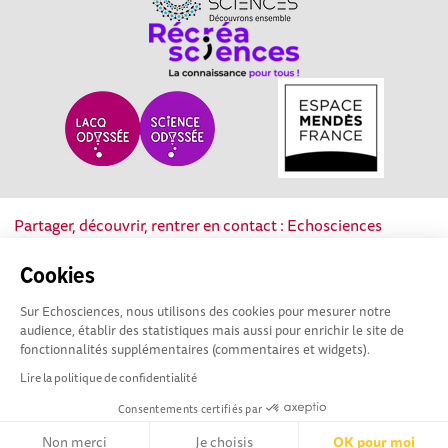
Partager, découvrir, rentrer en contact : Echosciences
Nouvelle-Aquitaine est le réseau social des acteurs de la
culture scientifique, technique et industrielle de la région.
Cookies
Sur Echosciences, nous utilisons des cookies pour mesurer notre
Mentions légales
|
Politique de confidentialité
|
CGU
audience, établir des statistiques mais aussi pour enrichir le site de
|
Ligne éditoriale
fonctionnalités supplémentaires (commentaires et widgets).
Lire la politique de confidentialité
Consentements certifiés par
Non merci
Je choisis
OK pour moi