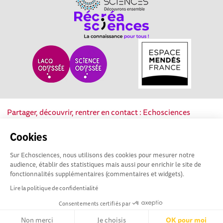
Partager, découvrir, rentrer en contact : Echosciences
Nouvelle-Aquitaine est le réseau social des acteurs de la
culture scientifique, technique et industrielle de la région.
Cookies
Sur Echosciences, nous utilisons des cookies pour mesurer notre
Mentions légales
|
Politique de confidentialité
|
CGU
audience, établir des statistiques mais aussi pour enrichir le site de
|
Ligne éditoriale
fonctionnalités supplémentaires (commentaires et widgets).
Lire la politique de confidentialité
Consentements certifiés par
Non merci
Je choisis
OK pour moi