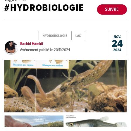
#HYDROBIOLOGIE
SUIVRE
HYDROBIOLOGIE
LAC
NOV.
24
Rachid Hamidi
événement
publié le
20/11/2024
2024