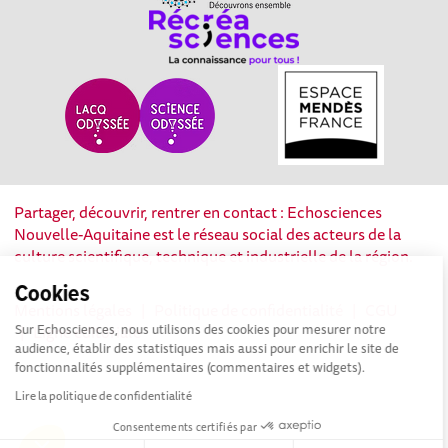
Partager, découvrir, rentrer en contact : Echosciences
Nouvelle-Aquitaine est le réseau social des acteurs de la
culture scientifique, technique et industrielle de la région.
Cookies
Mentions légales
|
Politique de confidentialité
|
CGU
|
Sur Echosciences, nous utilisons des cookies pour mesurer notre
Ligne éditoriale
audience, établir des statistiques mais aussi pour enrichir le site de
fonctionnalités supplémentaires (commentaires et widgets).
Lire la politique de confidentialité
Consentements certifiés par