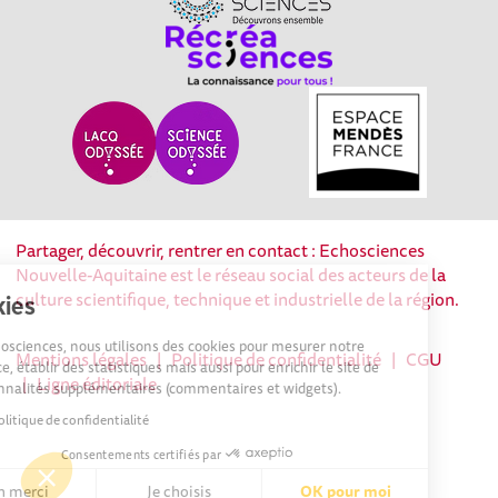
Partager, découvrir, rentrer en contact : Echosciences
Nouvelle-Aquitaine est le réseau social des acteurs de la
culture scientifique, technique et industrielle de la région.
Cookies
Sur Echosciences, nous utilisons des cookies pour mesurer notre
Mentions légales
|
Politique de confidentialité
|
CGU
audience, établir des statistiques mais aussi pour enrichir le site de
|
Ligne éditoriale
fonctionnalités supplémentaires (commentaires et widgets).
Lire la politique de confidentialité
Consentements certifiés par
Non merci
Je choisis
OK pour moi