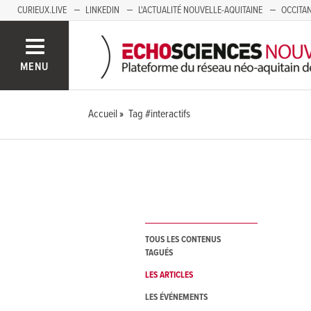
CURIEUX.LIVE
LINKEDIN
L'ACTUALITÉ NOUVELLE-AQUITAINE
OCCITAN
AUVERGNE
LOIRE
SAVOIE MONT BLANC
GRENOBLE
PACA
MENU
Accueil
Tag #interactifs
TOUS LES CONTENUS
TAGUÉS
LES ARTICLES
LES ÉVÉNEMENTS