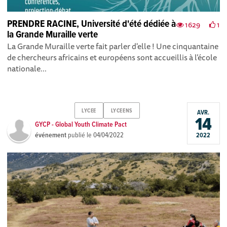
PRENDRE RACINE, Université d'été dédiée à
1629
1
la Grande Muraille verte
La Grande Muraille verte fait parler d'elle ! Une cinquantaine
de chercheurs africains et européens sont accueillis à l’école
nationale...
LYCEE
LYCEENS
AVR.
14
GYCP - Global Youth Climate Pact
événement
publié le
04/04/2022
2022