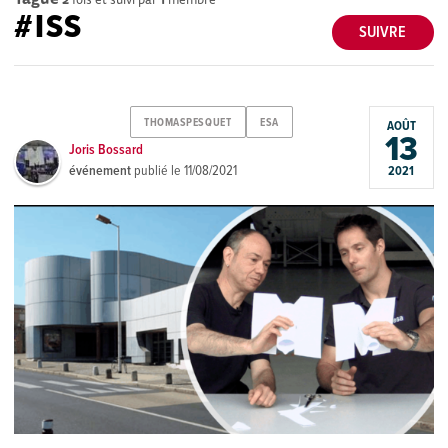
#ISS
SUIVRE
THOMASPESQUET
ESA
AOÛT
13
Joris Bossard
événement
publié le
11/08/2021
2021