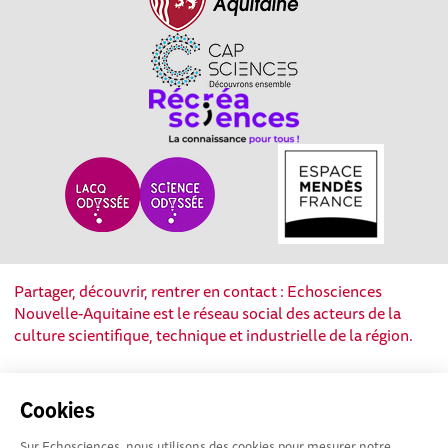
Partager, découvrir, rentrer en contact : Echosciences
Nouvelle-Aquitaine est le réseau social des acteurs de la
culture scientifique, technique et industrielle de la région.
Mentions légales
|
Politique de confidentialité
|
CGU
Cookies
|
Ligne éditoriale
Sur Echosciences, nous utilisons des cookies pour mesurer notre