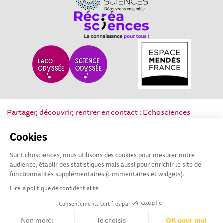
Partager, découvrir, rentrer en contact : Echosciences
Nouvelle-Aquitaine est le réseau social des acteurs de la
culture scientifique, technique et industrielle de la région.
Cookies
Sur Echosciences, nous utilisons des cookies pour mesurer notre
Mentions légales
|
Politique de confidentialité
|
CGU
audience, établir des statistiques mais aussi pour enrichir le site de
|
Ligne éditoriale
fonctionnalités supplémentaires (commentaires et widgets).
Lire la politique de confidentialité
Consentements certifiés par
Non merci
Je choisis
OK pour moi