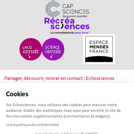
Partager, découvrir, rentrer en contact : Echosciences
Nouvelle-Aquitaine est le réseau social des acteurs de la
culture scientifique, technique et industrielle de la région.
Cookies
Sur Echosciences, nous utilisons des cookies pour mesurer notre
Mentions légales
|
Politique de confidentialité
|
CGU
audience, établir des statistiques mais aussi pour enrichir le site de
|
Ligne éditoriale
fonctionnalités supplémentaires (commentaires et widgets).
Lire la politique de confidentialité
Consentements certifiés par