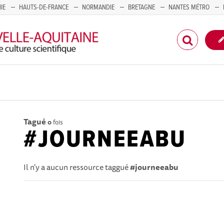
IE
HAUTS-DE-FRANCE
NORMANDIE
BRETAGNE
NANTES MÉTRO
CORSE
Tagué
0
fois
#JOURNEEABU
Il n'y a aucun ressource taggué
#journeeabu