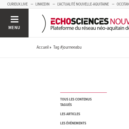
CURIEUX.LIVE
LINKEDIN
L'ACTUALITÉ NOUVELLE-AQUITAINE
OCCITAN
AUVERGNE
LOIRE
SAVOIE MONT BLANC
GRENOBLE
PACA
MENU
Accueil
Tag #journeeabu
TOUS LES CONTENUS
TAGUÉS
LES ARTICLES
LES ÉVÉNEMENTS