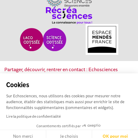
Partager, découvrir, rentrer en contact : Echosciences
Nouvelle-Aquitaine est le réseau social des acteurs de la
culture scientifique, technique et industrielle de la région.
Cookies
Sur Echosciences, nous utilisons des cookies pour mesurer notre
Mentions légales
|
Politique de confidentialité
|
CGU
audience, établir des statistiques mais aussi pour enrichir le site de
|
Ligne éditoriale
fonctionnalités supplémentaires (commentaires et widgets).
Lire la politique de confidentialité
Consentements certifiés par
Non merci
Je choisis
OK pour moi