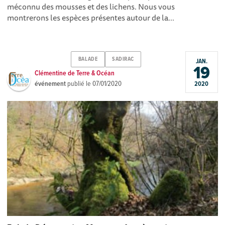
méconnu des mousses et des lichens. Nous vous
montrerons les espèces présentes autour de la...
BALADE
SADIRAC
JAN.
19
Clémentine de Terre & Océan
événement
publié le
07/01/2020
2020