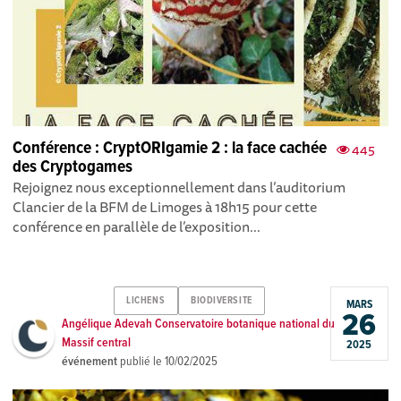
Conférence : CryptORIgamie 2 : la face cachée
445
des Cryptogames
Rejoignez nous exceptionnellement dans l’auditorium
Clancier de la BFM de Limoges à 18h15 pour cette
conférence en parallèle de l’exposition...
LICHENS
BIODIVERSITE
MARS
26
Angélique Adevah Conservatoire botanique national du
Massif central
2025
événement
publié le
10/02/2025