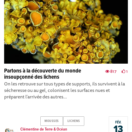
Partons à la découverte du monde
817
1
insoupçonné des lichens
On les retrouve sur tous types de supports, ils survivent à la
sécheresse ou au gel, colonisent les surfaces nues et
préparent l’arrivée des autres...
MOUSSES
LICHENS
FÉV.
13
Clémentine de Terre & Océan