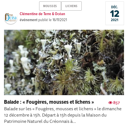
MOUSSES
LICHENS
DÉC.
12
Clémentine de Terre & Océan
événement
publié le
16/11/2021
2021
Balade : « Fougères, mousses et lichens »
857
Balade sur les « Fougères, mousses et lichens » le dimanche
12 décembre à 15h. Départ à 15h depuis la Maison du
Patrimoine Naturel du Créonnais à...