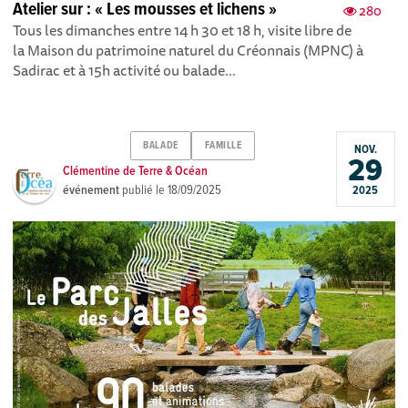
Atelier sur : « Les mousses et lichens »
280
Tous les dimanches entre 14 h 30 et 18 h, visite libre de
la Maison du patrimoine naturel du Créonnais (MPNC) à
Sadirac et à 15h activité ou balade...
BALADE
FAMILLE
NOV.
29
Clémentine de Terre & Océan
événement
publié le
18/09/2025
2025