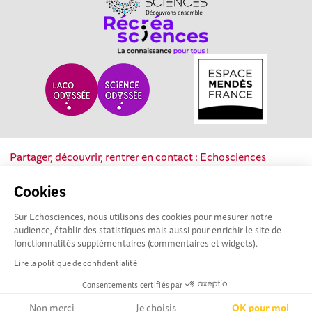
Partager, découvrir, rentrer en contact : Echosciences
Nouvelle-Aquitaine est le réseau social des acteurs de la
culture scientifique, technique et industrielle de la région.
Cookies
Sur Echosciences, nous utilisons des cookies pour mesurer notre
Mentions légales
|
Politique de confidentialité
|
CGU
audience, établir des statistiques mais aussi pour enrichir le site de
|
Ligne éditoriale
fonctionnalités supplémentaires (commentaires et widgets).
Lire la politique de confidentialité
Consentements certifiés par
Non merci
Je choisis
OK pour moi