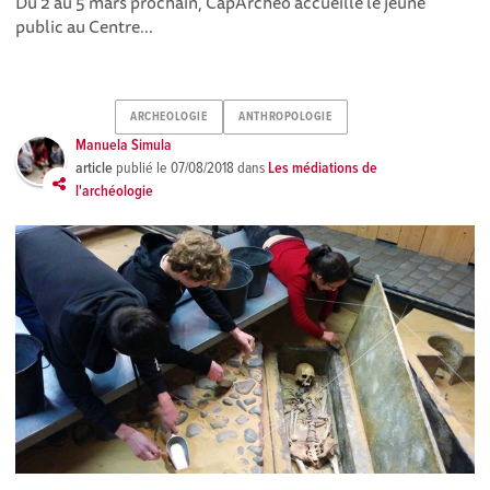
Du 2 au 5 mars prochain, Cap'Archéo accueille le jeune
public au Centre...
ARCHEOLOGIE
ANTHROPOLOGIE
Manuela Simula
article
publié le
07/08/2018
dans
Les médiations de
l'archéologie