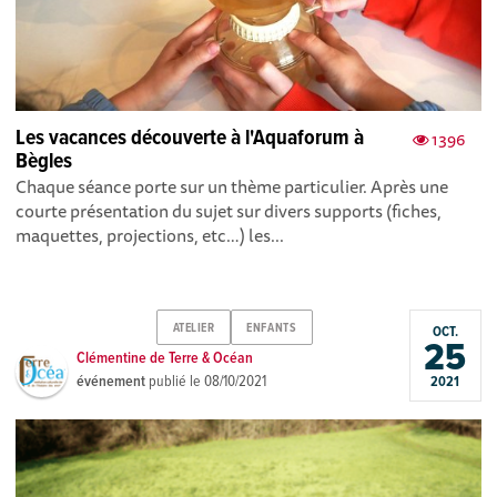
Les vacances découverte à l'Aquaforum à
1396
Bègles
Chaque séance porte sur un thème particulier. Après une
courte présentation du sujet sur divers supports (fiches,
maquettes, projections, etc…) les...
ATELIER
ENFANTS
OCT.
25
Clémentine de Terre & Océan
événement
publié le
08/10/2021
2021