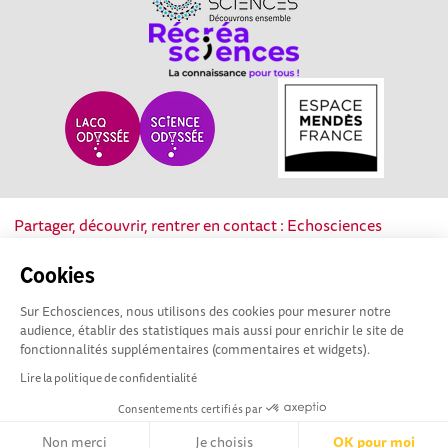
Partager, découvrir, rentrer en contact : Echosciences
Nouvelle-Aquitaine est le réseau social des acteurs de la
culture scientifique, technique et industrielle de la région.
Cookies
Sur Echosciences, nous utilisons des cookies pour mesurer notre
Mentions légales
|
Politique de confidentialité
|
CGU
audience, établir des statistiques mais aussi pour enrichir le site de
|
Ligne éditoriale
fonctionnalités supplémentaires (commentaires et widgets).
Lire la politique de confidentialité
Consentements certifiés par
Non merci
Je choisis
OK pour moi