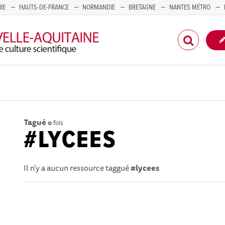
IE
HAUTS-DE-FRANCE
NORMANDIE
BRETAGNE
NANTES MÉTRO
CORSE
Tagué
0
fois
#LYCEES
Il n'y a aucun ressource taggué
#lycees