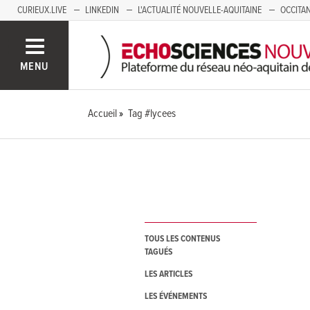
CURIEUX.LIVE
LINKEDIN
L'ACTUALITÉ NOUVELLE-AQUITAINE
OCCITAN
AUVERGNE
LOIRE
SAVOIE MONT BLANC
GRENOBLE
PACA
MENU
Accueil
Tag #lycees
TOUS LES CONTENUS
TAGUÉS
LES ARTICLES
LES ÉVÉNEMENTS