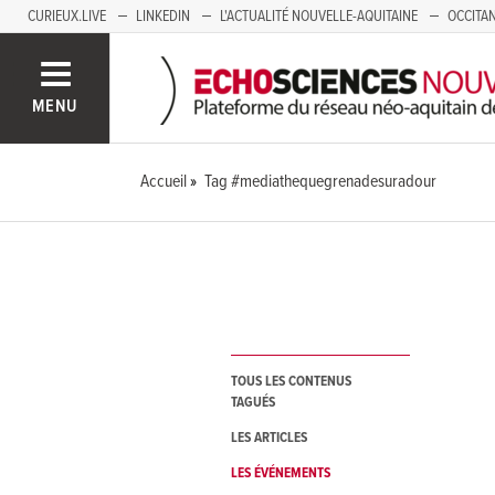
CURIEUX.LIVE
LINKEDIN
L'ACTUALITÉ NOUVELLE-AQUITAINE
OCCITAN
AUVERGNE
LOIRE
SAVOIE MONT BLANC
GRENOBLE
PACA
MENU
Accueil
Tag #mediathequegrenadesuradour
TOUS LES CONTENUS
TAGUÉS
LES ARTICLES
LES ÉVÉNEMENTS