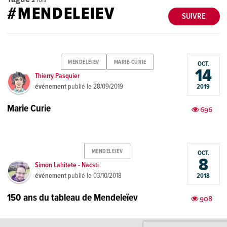
#MENDELEIEV
SUIVRE
MENDELEIEV
MARIE-CURIE
OCT.
14
Thierry Pasquier
événement
publié le
28/09/2019
2019
Marie Curie
696
MENDELEIEV
OCT.
8
Simon Lahitete - Nacsti
événement
publié le
03/10/2018
2018
150 ans du tableau de Mendeleïev
908