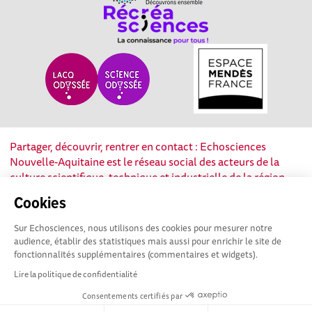
Partager, découvrir, rentrer en contact : Echosciences
Nouvelle-Aquitaine est le réseau social des acteurs de la
culture scientifique, technique et industrielle de la région.
Cookies
Mentions légales
|
Politique de confidentialité
|
CGU
Sur Echosciences, nous utilisons des cookies pour mesurer notre
|
Ligne éditoriale
audience, établir des statistiques mais aussi pour enrichir le site de
fonctionnalités supplémentaires (commentaires et widgets).
Lire la politique de confidentialité
Consentements certifiés par