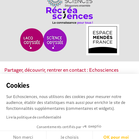
Partager, découvrir, rentrer en contact : Echosciences
Nouvelle-Aquitaine est le réseau social des acteurs de la
culture scientifique, technique et industrielle de la région.
Cookies
Sur Echosciences, nous utilisons des cookies pour mesurer notre
Mentions légales
|
Politique de confidentialité
|
CGU
audience, établir des statistiques mais aussi pour enrichir le site de
|
Ligne éditoriale
fonctionnalités supplémentaires (commentaires et widgets).
Lire la politique de confidentialité
Consentements certifiés par
Non merci
Je choisis
OK pour moi